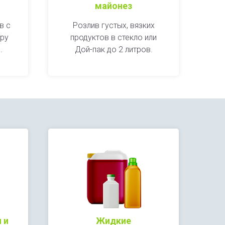
майонез
в с
Розлив густых, вязких
ару
продуктов в стекло или
.
Дой-пак до 2 литров.
 и
Жидкие