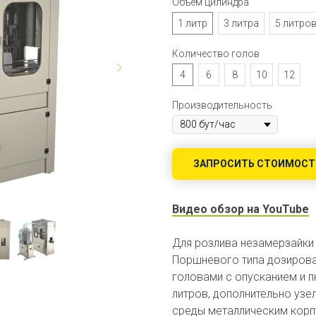
Объем цилиндра
1 литр
3 литра
5 литро
Количество голов
4
6
8
10
12
Производительность
ЗАПРОСИТЬ СТОИМОСТ
Видео обзор на YouTube
Для розлива незамерзайки в
Поршневого типа дозировани
головами с опусканием и п
литров, дополнительно узе
среды металлическим корп