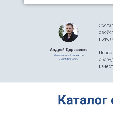
Состав
свойст
пожела
Андрей Дорошенко
Позво
Генеральный директор
оборуд
«МЕТАГРУПП»
качест
Каталог