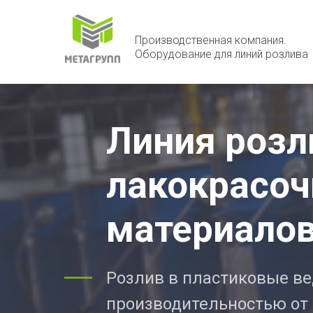
Производственная компания.
Оборудование для линий розлива
Линия розл
лакокрасо
материало
Розлив в пластиковые ведр
производительностью от 1