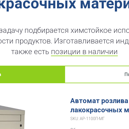
красочных матер
задачу подбирается химстойкое исп
сти продуктов. Изготавливается инд
также есть
позиции в наличии
а
П
Автомат розлива
лакокрасочных м
SKU:
АР-1100П-МГ