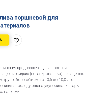
лива поршневой для
атериалов
Ь
оривания предназначен для фасовки
енящихся жидких (негазированных) непищевых
стру любого объема от 0,5 до 10,0 л. с
овины и последующего укупоривания тары
олпачками.