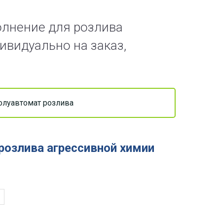
олнение для розлива
ивидуально на заказ,
олуавтомат розлива
розлива агрессивной химии
в