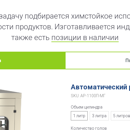
задачу подбирается химстойкое исп
сти продуктов. Изготавливается инд
также есть
позиции в наличии
а
П
Автоматический 
SKU:
АР-1100П-МГ
Объем цилиндра
1 литр
3 литра
5 литро
Количество голов