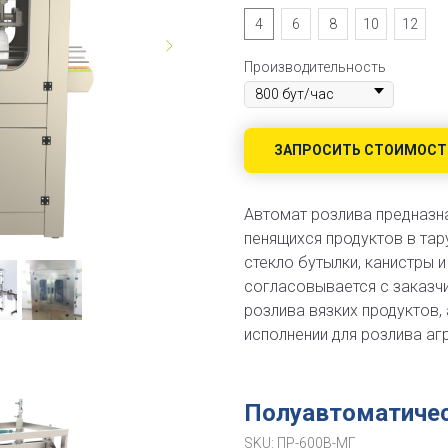
4
6
8
10
12
Производительность
ЗАПРОСИТЬ СТОИМОСТ
Автомат розлива предназна
пенящихся продуктов в тар
стекло бутылки, канистры и
согласовывается с заказч
розлива вязких продуктов,
исполнении для розлива аг
Полуавтоматичес
SKU:
ПР-600В-МГ