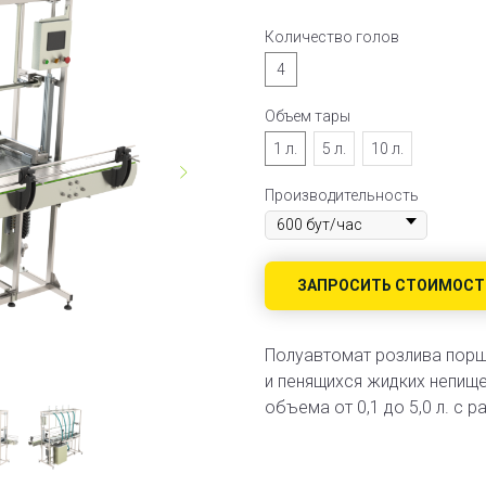
Количество голов
4
Объем тары
1 л.
5 л.
10 л.
Производительность
ЗАПРОСИТЬ СТОИМОСТ
Полуавтомат розлива порш
и пенящихся жидких непищ
объема от 0,1 до 5,0 л. с 