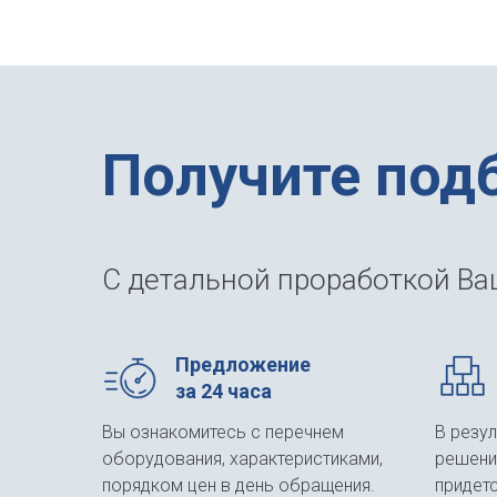
Получите под
С детальной проработкой Ваш
Предложение
за 24 часа
Вы ознакомитесь с перечнем
В резу
оборудования, характеристиками,
решени
порядком цен в день обращения.
придет