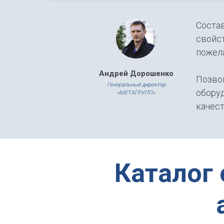
Состав
свойст
пожела
Андрей Дорошенко
Позво
Генеральный директор
оборуд
«МЕТАГРУПП»
качест
Каталог