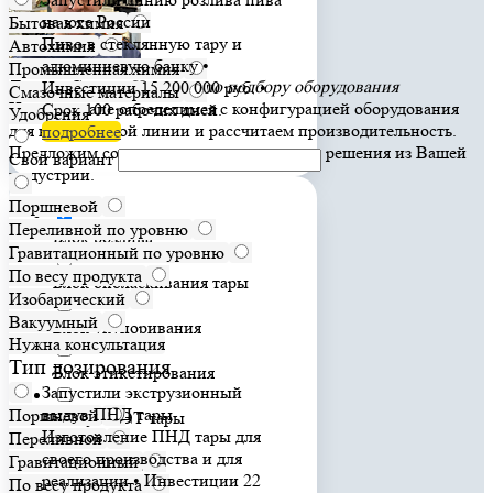
на юге России
Бытовая химия
Пиво в стеклянную тару и
Автохимия
алюминиевую банку •
Промышленная химия
Леонид Сорока
Инженер по подбору оборудования
Инвестиции 15 200 000 руб. •
Смазочные материалы
На этом этапе определимся с конфигурацией оборудования
Срок 100 рабочих дней.
Удобрения
для комплексной линии и рассчитаем производительность.
подробнее
Предложим современные и проверенные решения из Вашей
Свой вариант
индустрии.
Поршневой
Переливной по уровню
Блок розлива
Гравитационный по уровню
По весу продукта
Блок ополаскивания тары
Изобарический
Вакуумный
Блок укупоривания
Нужна консультация
Тип дозирования
Блок этикетирования
Запустили экструзионный
выдув ПНД тары
Поршневой
Выдув ПЭТ тары
Изготовление ПНД тары для
Переливной
своего производства и для
Гравитационный
Маркировщик
реализации • Инвестиции 22
По весу продукта