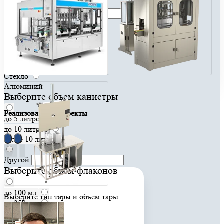
Другая
ПЭТ тара
ПНД канистра
ПЭТ / ПНД
Стекло
Алюминий
Выберите объем канистры
Реализованные проекты
до 5 литров
до 10 литров
более 10 литров
Другой
Выберите объем флаконов
до 100 мл
Выберите тип тары и объем тары
до 250 мл
до 500 мл