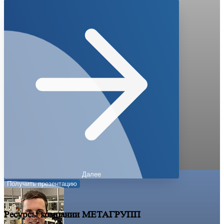
Маркировщик
Упаковщик
Паллетирование
Свой вариант
*Select one or more options
Производительность линии (бут/час)
Заключительный этап
Оставьте ваши контакты, отправим проработанное
предложение в течение 24 часов.
Далее
Получить презентацию
Ресурсы компании МЕТАГРУПП