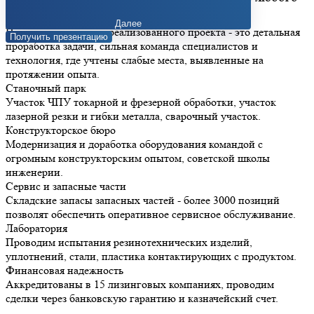
оборудования в течение 24 часов.
Своё производство
Далее
Наш секрет успешно реализованного проекта - это детальная
Получить презентацию
проработка задачи, сильная команда специалистов и
технология, где учтены слабые места, выявленные на
протяжении опыта.
Станочный парк
Участок ЧПУ токарной и фрезерной обработки, участок
лазерной резки и гибки металла, сварочный участок.
Конструкторское бюро
Модернизация и доработка оборудования командой с
огромным конструкторским опытом, советской школы
инженерии.
Сервис и запасные части
Складские запасы запасных частей - более 3000 позиций
позволят обеспечить оперативное сервисное обслуживание.
Лаборатория
Проводим испытания резинотехнических изделий,
уплотнений, стали, пластика контактирующих с продуктом.
Финансовая надежность
Аккредитованы в 15 лизинговых компаниях, проводим
сделки через банковскую гарантию и казначейский счет.