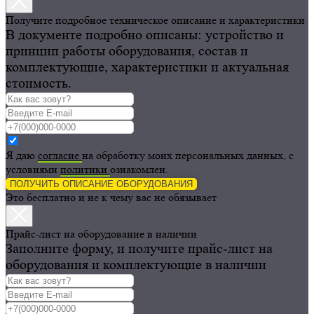
Получите подробное техническое описание и характеристики
В документе подробно описаны: устройство и
принцип работы оборудования, состав и
комплектующие, характеристики и актуальная
стоимость.
Я даю
согласие
на обработку моих персональных данных, с
условиями
политики
ознакомлен.
ПОЛУЧИТЬ ОПИСАНИЕ ОБОРУДОВАНИЯ
Это бесплатно и не к чему вас не обязывает
Прайс-лист на оборудование в наличии
Заполните форму, и получите прайс-лист на
оборудования и комплектующие в наличии