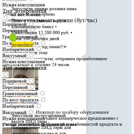
Свой вариант
Нужна консультация
Запустили линию розлива пива
Тип дозирования
*Select one or more options
на юге России
Производительность линии (бут/час)
Пиво в стеклянную тару и
Поршневой
алюминиевую банку •
Переливной
Инвестиции 15 200 000 руб. •
Гравитационный
Срок 100 рабочих дней.
По весу продукта
подробнее
Изобарический
Заключительный этап
Вакуумный
Оставьте ваши контакты, отправим проработанное
Нужна консультация
предложение в течение 24 часов.
Тип дозирования
Поршневой
Переливной
Гравитационный
По весу продукта
Изобарический
Леонид Сорока
Инженер по подбору оборудования
Вакуумный
Запустили экструзионный
Готовим для Вас выгодное коммерческое предложение с
Нужна консультация
выдув ПНД тары
учетом указанных требований и особенностей продукта и
Состав комплексной линии розлива
Изготовление ПНД тары для
тары.
своего производства и для