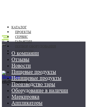
КАТАЛОГ
ПРОЕКТЫ
СЕРВИС
ГАРАНТИИ
Производственная
компания. Оборудование
ПОДБОР ОБОРУДОВАНИЯ
для линий розлива
КОНТАКТЫ
О компании
8 800 250-25-54
Отзывы
Новости
Пищевые продукты
Непищевые продукты
info@metagrup.ru
Производство тары
Оборудование в наличии
КАТАЛОГ
Маркировка
ПРОЕКТЫ
Аппликаторы
СЕРВИС