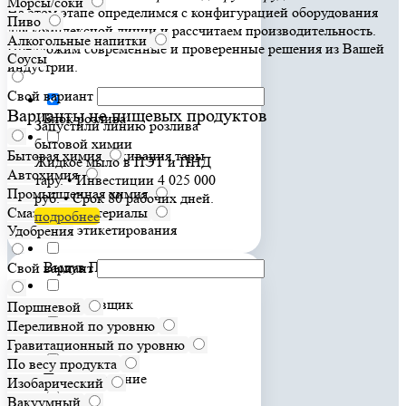
Морсы/соки
На этом этапе определимся с конфигурацией оборудования
Пиво
для комплексной линии и рассчитаем производительность.
Алкогольные напитки
Предложим современные и проверенные решения из Вашей
Соусы
индустрии.
Свой вариант
Варианты не пищевых продуктов
Блок розлива
Запустили линию розлива
бытовой химии
Бытовая химия
Блок ополаскивания тары
Жидкое мыло в ПЭТ и ПНД
Автохимия
тару. • Инвестиции 4 025 000
Блок укупоривания
Промышленная химия
руб. • Срок 80 рабочих дней.
Смазочные материалы
подробнее
Блок этикетирования
Удобрения
Выдув ПЭТ тары
Свой вариант
Маркировщик
Поршневой
Переливной по уровню
Упаковщик
Гравитационный по уровню
По весу продукта
Паллетирование
Изобарический
Вакуумный