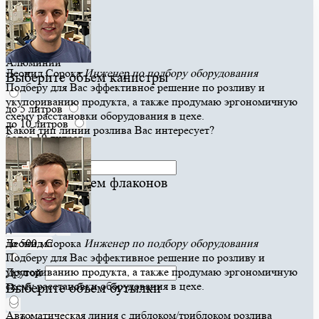
ПНД канистра
ПЭТ / ПНД
Стекло
Алюминий
Леонид Сорока
Инженер по подбору оборудования
Выберите объем канистры
Подберу для Вас эффективное решение по розливу и
укупориванию продукта, а также продумаю эргономичную
до 5 литров
схему расстановки оборудования в цехе.
до 10 литров
Какой тип линии розлива Вас интересует?
более 10 литров
Другой
Выберите объем флаконов
до 100 мл
до 250 мл
до 500 мл
Леонид Сорока
Инженер по подбору оборудования
Подберу для Вас эффективное решение по розливу и
укупориванию продукта, а также продумаю эргономичную
Другой
схему расстановки оборудования в цехе.
Выберите объем бутылки
Автоматическая линия с диблоком/триблоком розлива