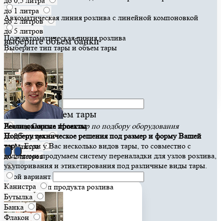
до 0,5 литра
до 1 литра
Автоматическая линия розлива с линейной компоновкой
до 2 литров
до 5 литров
Полуавтоматическая линия розлива
выберите объем банки
Выберите тип тары и объем тары
до 0,5 литра
до 1 литра
до 2 литров
Свой вариант
Выберите объем тары
Леонид Сорока
Реализованные проекты
Инженер по подбору оборудования
до 0,5 литра
Подберу техническое решения под размер и форму Вашей
тары.
Если у Вас несколько видов тары, то совместно с
до 1 литра
коллегами продумаем систему переналадки для узлов розлива,
до 2 литров
укупоривания и этикетирования под различные виды тары.
Свой вариант
Канистра
Выберите тип продукта розлива
Бутылка
Банка
Флакон