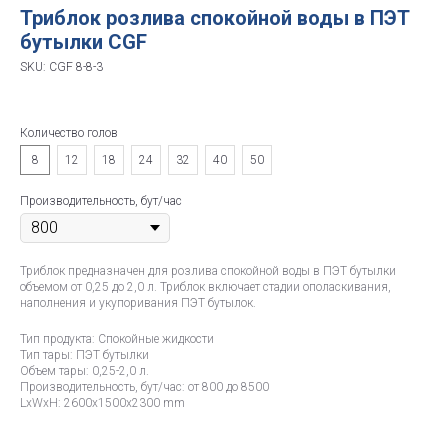
Триблок розлива спокойной воды в ПЭТ
бутылки CGF
SKU:
CGF 8-8-3
Количество голов
8
12
18
24
32
40
50
Производительность, бут/час
Триблок предназначен для розлива спокойной воды в ПЭТ бутылки
объемом от 0,25 до 2,0 л. Триблок включает стадии ополаскивания,
наполнения и укупоривания ПЭТ бутылок.
Тип продукта: Спокойные жидкости
Тип тары: ПЭТ бутылки
Объем тары: 0,25-2,0 л.
Производительность, бут/час: от 800 до 8500
LxWxH: 2600x1500x2300 mm