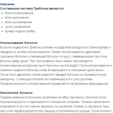
Описание
Составными частями Триблока являются:
блок ополаскивания
блок наполнения
блок укупоривания
пульт управления
бункер подачи пробок
Ополаскивание бутылок.
Бутылки подаются в Триблок розлива посредством воздушного транспортера и
передаются на блок ополаскивателя. Захват ополаскивателя удерживает
горловину бутылки и перемещает бутылку по кругу, переворачивая при этом
бутылку вверх дном. При прохождении зоны мойки производится
ополаскивание внутренней части бутылки чистой водой. После ополаскивания и
стекания жидкости бутылка снова возвращается в положение «дном вниз».
После этого держатель ополаскивателя передает бутылки на промежуточную
звездочку, с помощью которой они перемещаются к узлу розлива.
Продолжительность ополаскивания определяется настройками оборудования.
Наполнение бутылок
Подхватываемые вилочными захватами за юбку горловины, бутылки точно
позиционируются и поднимаются к наливным головкам. Головки наполнения
открываются за счет сжатия пружины на наливной головке, а горловина тары
при этом герметизируется при помощи уплотнительного кольца. После полного