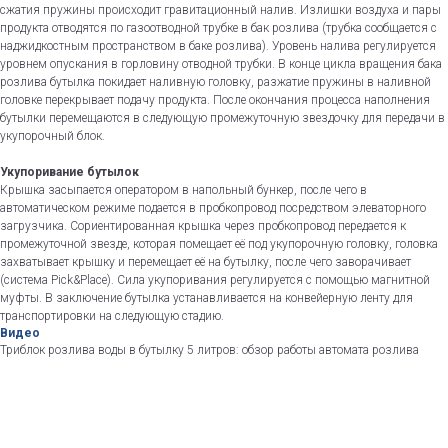
сжатия пружины происходит гравитационный налив. Излишки воздуха и пары
продукта отводятся по газоотводной трубке в бак розлива (трубка сообщается с
наджидкостным пространством в баке розлива). Уровень налива регулируется
уровнем опускания в горловину отводной трубки. В конце цикла вращения бака
розлива бутылка покидает наливную головку, разжатие пружины в наливной
головке перекрывает подачу продукта. После окончания процесса наполнения
бутылки перемещаются в следующую промежуточную звездочку для передачи в
укупорочный блок.
Укупоривание бутылок
Крышка засыпается оператором в напольный бункер, после чего в
автоматическом режиме подается в пробкопровод посредством элеваторного
загрузчика. Сориентированная крышка через пробкопровод передается к
промежуточной звезде, которая помещает её под укупорочную головку, головка
захватывает крышку и перемещает её на бутылку, после чего заворачивает
(система Pick&Place). Сила укупоривания регулируется с помощью магнитной
муфты. В заключение бутылка устанавливается на конвейерную ленту для
транспортировки на следующую стадию.
Видео
Триблок розлива воды в бутылку 5 литров: обзор работы автомата розлива