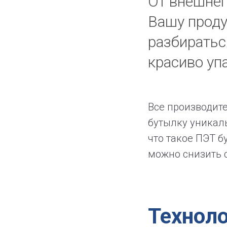
От внешнег
Вашу проду
разбиратьс
красиво уп
Все производит
бутылку уникаль
что такое ПЭТ 
можно снизить с
Технол