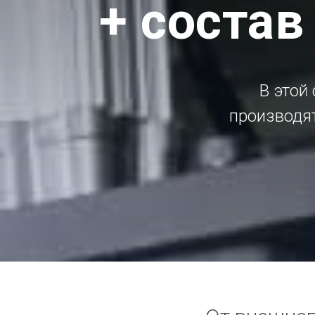
+ состав
В этой 
производя