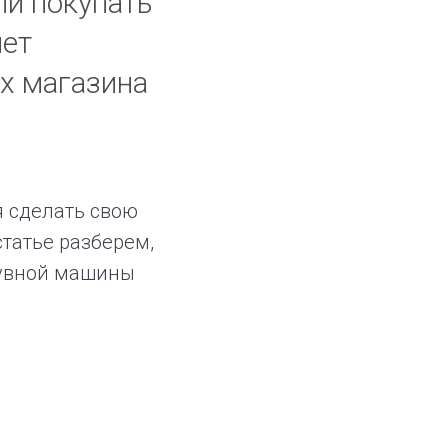
ли покупать
чет
ах магазина
я сделать свою
статье разберем,
дувной машины