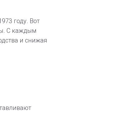
973 году. Вот
ры. С каждым
одства и снижая
отавливают