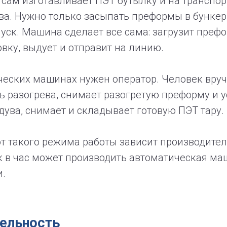
сам изготавливает ПЭТ бутылку и на транспор
ва. Нужно только засыпать преформы в бункер
уск. Машина сделает все сама: загрузит префо
овку, выдует и отправит на линию.
ческих машинах нужен оператор. Человек вруч
 разогрева, снимает разогретую преформу и у
ува, снимает и складывает готовую ПЭТ тару.
от такого режима работы зависит производител
к в час может производить автоматическая ма
и.
ельность