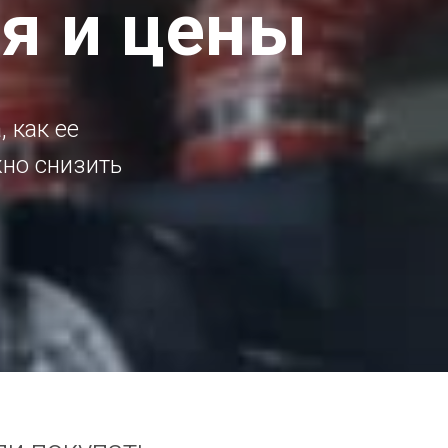
ия и цены
, как ее
но снизить