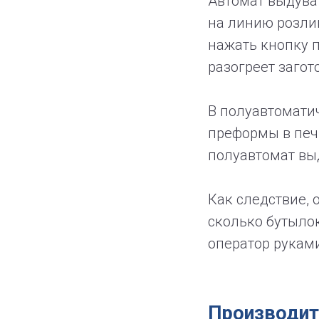
Автомат выдува 
на линию розли
нажать кнопку п
разогреет загот
В полуавтомати
преформы в печь
полуавтомат выд
Как следствие, 
сколько бутыло
оператор рукам
Производит