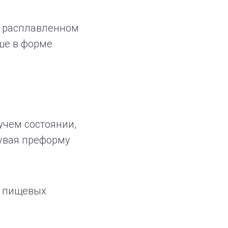
в расплавленном
ше в форме
учем состоянии,
увая преформу
е пищевых