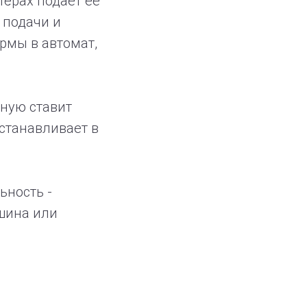
тёрах подает ее
 подачи и
рмы в автомат,
ную ставит
станавливает в
ьность -
шина или