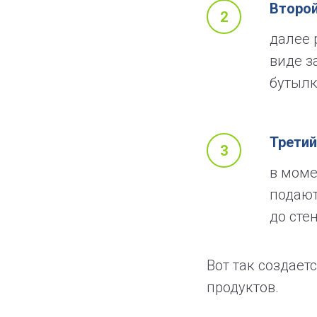
Второй
далее 
виде з
бутылк
Третий
в моме
подают
до сте
Вот так создае
продуктов.