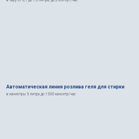
в тару от 0,1 до 1,0 литра, до 2000 бут/час
Автоматическая линия розлива геля для стирки
в канистры 3 литра до 1300 канситр/час