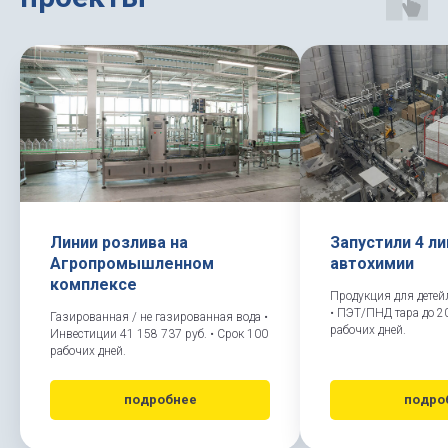
Линии розлива на
Запустили 4 л
Агропромышленном
автохимии
комплексе
Продукция для детей
• ПЭТ/ПНД тара до 2
Газированная / не газированная вода •
рабочих дней.
Инвестиции 41 158 737 руб. • Срок 100
рабочих дней.
подробнее
подро