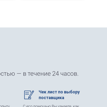
боксы, плоские упаковки.
стью — в течение 24 часов.
Чек лист по выбору
поставщика
опыту
С его помощью Вы узнаете, как