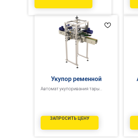
Укупор ременной
Автомат укупоривания тары
винтовыми колпачками АУ-4000Т-
МГ (ременной)
ЗАПРОСИТЬ ЦЕНУ