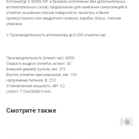
Аппликатор А-3000С-МГ в базовом исполнении (без дополнительных
вспомогательных узлов) предназначен для нанесения самоклеящейся
этикетки на ровные плоские поверхности: канистры и банки
прямоугольного или квадратного сечения, коробки, боксы, плоские
упаковки.
⭐ Производительность аппликатора до 6 000 этикеток/час
Производительность (этикет/час): 6000
Скорость выдачи этикеток, м/мин: 30
Внешний диаметр рулона, мм: 315
Высота этикетки максимальная, мм: 150
Напряжение питания, В: 220
Установленная мощность, кВт: 0,2
LxWxH: 715x400x820 mm
Смотрите также