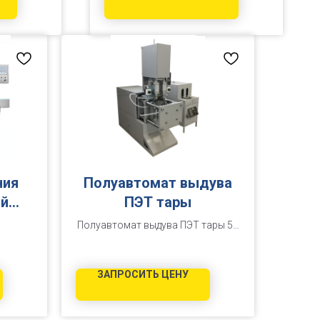
адратного
ы, плоские
ния
Полуавтомат выдува
ой
ПЭТ тары
M
Полуавтомат выдува ПЭТ тары 50
мл. - 6,0 л ПВ-800-ТТ (16 атм)
ЗАПРОСИТЬ ЦЕНУ