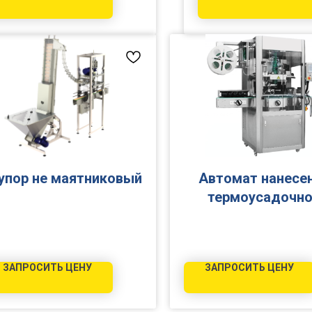
прямоугольного или кв
сечения, коробки, бокс
упаковки.
упор не маятниковый
Автомат нанесе
термоусадочн
этикетки 100
ЗАПРОСИТЬ ЦЕНУ
ЗАПРОСИТЬ ЦЕНУ