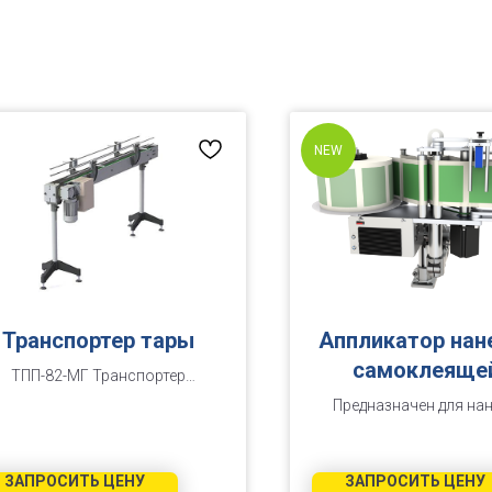
NEW
Транспортер тары
Аппликатор нан
самоклеяще
ТПП-82-МГ Транспортер
этикетки А-30
пластинчатый.
Предназначен для на
самоклеящейся этике
ровные плоские повер
канистры, бутылки и
ЗАПРОСИТЬ ЦЕНУ
ЗАПРОСИТЬ ЦЕНУ