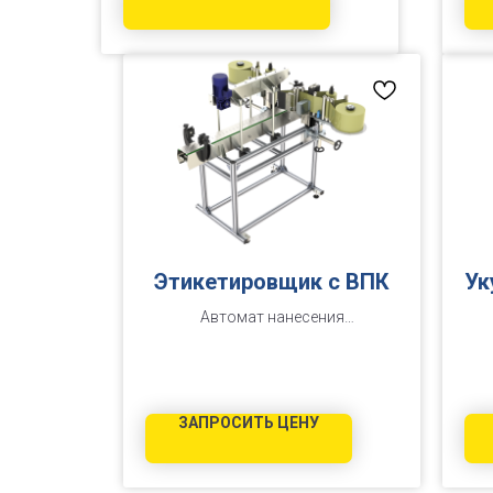
Этикетировщик с ВПК
Ук
Автомат нанесения
самоклеящейся этикетки
двухпозиционный АЭ-3000С-МГ
ЗАПРОСИТЬ ЦЕНУ