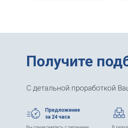
Получите под
С детальной проработкой Ваш
Предложение
за 24 часа
Вы ознакомитесь с перечнем
В резу