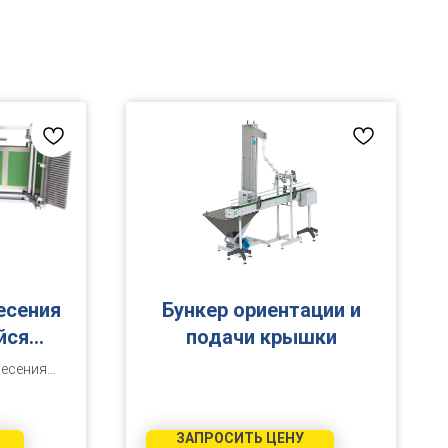
есения
Бункер ориентации и
йся
подачи крышки
00С-МГ
несения
тки на
хности:
 банки
ЗАПРОСИТЬ ЦЕНУ