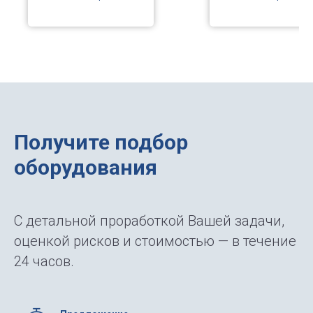
том числе с сильны
головы, с
пенообразованием в
опусканием)
тару до 16 кг.
Получите подбор
оборудования
С детальной проработкой Вашей задачи,
оценкой рисков и стоимостью — в течение
24 часов.