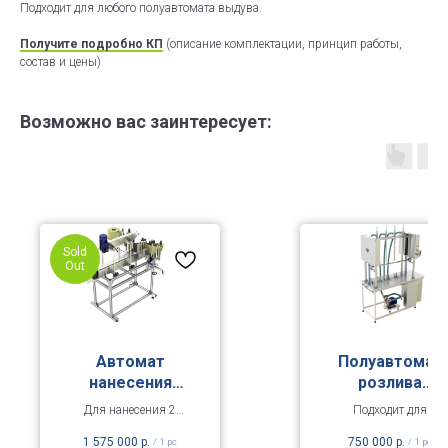
Подходит для любого полуавтомата выдува.
Получите подробно КП
(описание комплектации, принцип работы,
состав и цены)
Возможно вас заинтересует:
Sold
Out
Автомат
Полуавтомат
нанесения
розлива
самоклеящейс
жидкостей в
Для нанесения 2
Подходит для
я этикетки
тару 0,5 – 10,0
позиционной
розлива жидких и
1 575 000
р.
750 000
р.
л (весовой, 4
/
1 pc
/
1 pc
этикетки 180 мм.
вязких продуктов, в