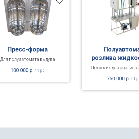
Пресс-форма
Полуавтом
розлива жидко
Для полуавтомата выдува
тару 0,5 – 10
Подходит для розлива 
100 000
р.
/
1 pc
(весовой, 4 гол
вязких продуктов, в т
750 000
р.
/
1 p
с сильным пенообраз
опускание
в тару до 16 кг.