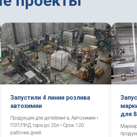
е проекты
Запустили 4 линии розлива
Запу
автохимии
марк
для 8
Продукция для детейлинга, Автохимия •
ПЭТ/ПНД тара до 20л • Срок 120
Маркир
рабочих дней.
продукц