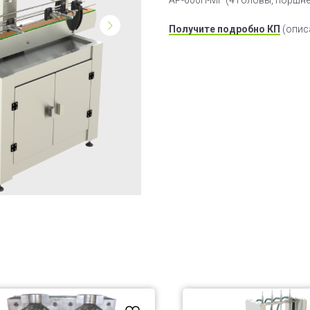
АР-600П-МГ (4 головы, поршне
Получите подробно КП
(опис