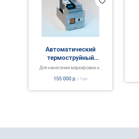
Автоматический
термоструйный
принтер Weber
Для нанесения маркировки на
этикетку в размотке на
155 000
р.
/
1 pc
автоматическом
этикетировщике.