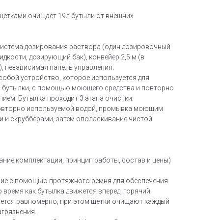
щетками очищает 19л бутыли от внешних
 система дозирования раствора (один дозировочный
дкости, дозирующий бак), конвейер 2,5 м (в
), независимая панель управления.
собой устройство, которое используется для
 бутылки, с помощью моющего средства и повторно
ием. Бутылка проходит 3 этапа очистки:
овторно используемой водой, промывка моющим
и и скрубберами, затем ополаскивание чистой
ание комплектации, принцип работы, состав и цены)
ние с помощью протяжного ремня для обеспечения
 время как бутылка движется вперед, горячий
ется равномерно, при этом щетки очищают каждый
агрязнения.