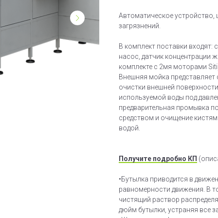
Автоматическое устройство, 
загрязнений.
В комплект поставки входят:
насос, датчик концентрации жи
комплекте с 2мя моторами Siti
Внешняя мойка представляет 
очистки внешней поверхности
используемой воды под давлен
предварительная промывка п
средством и очищение кистям
водой.
Получите подробно КП
(опис
•Бутылка приводится в движе
равномерности движения. В то
чистящий раствор распределя
дюйм бутылки, устраняя все з