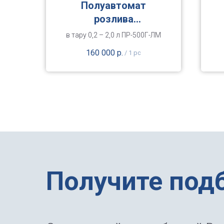
Полуавтомат
розлива
гравитационный
в тару 0,2 – 2,0 л ПР-500Г-ЛМ
160 000
р.
/
1 pc
Получите под