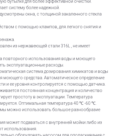
ую бутылке для более эффективной очистки.
лает систему более надежной.
дусмотрены окна, с толщиной закаленного стекла
йством с помощью клампов, для легкого снятия и
ренажа.
влен из нержавеющей стали 316L , не имеет
ма повторного использования воды и моющего
ить эксплуатационные расходы.
оматическая система дозирования химикатов и воды
ля моющего средства. Автоматическое определение
и и ее уровня контролируется с помощью датчика.
рживается постоянная концентрация и количество
ирует простоту в эксплуатации. Температура
ируется. Оптимальная температура 40 ℃ -60 ℃.
темы можно использовать большое разнообразие
ния может подаваться с внутренней мойки либо из
от использования.
тельно оборудовать насосом для ополаскивания с