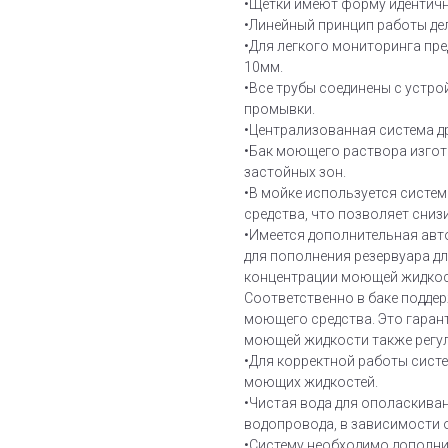
•Щетки имеют форму идентичн
•Линейный принцип работы де
•Для легкого мониторинга пре
10мм.
•Все трубы соединены с устро
промывки.
•Централизованная система д
•Бак моющего раствора изгото
застойных зон.
•В мойке используется систе
средства, что позволяет сниз
•Имеется дополнительная авт
для пополнения резервуара д
концентрации моющей жидкост
Соответственно в баке подде
моющего средства. Это гарант
моющей жидкости также регул
•Для корректной работы сис
моющих жидкостей.
•Чистая вода для ополаскива
водопровода, в зависимости 
•Систему необходимо дополни