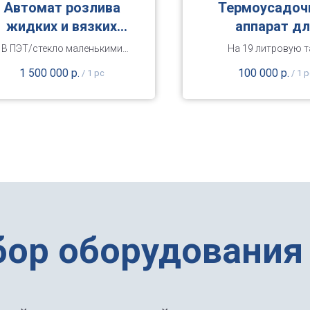
Автомат розлива
Термоусадоч
жидких и вязких
аппарат дл
продуктов
полимерно
В ПЭТ/стекло маленькими
На 19 литровую т
колпачка
дозами от 15 до 300 мл (в
(паровой)
1 500 000
р.
100 000
р.
/
1 pc
/
1 p
наличии 2 ед.)
бор оборудования