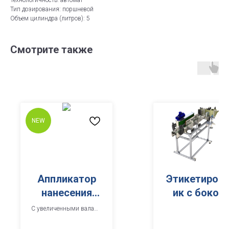
Технологичность: автомат
Тип дозирования: поршневой
Объем цилиндра (литров): 5
Смотрите также
NEW
Аппликатор
Этикетиров
нанесения
ик с боком
самоклеящей
С увеличенными валами
для высоты этикетки до
ся этикетки
230 мм. Для нанесения