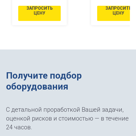
А-3000С-МГ (с
широкой самоклеящейся
ЗАПРОСИТЬ
ЗАПРОСИТЬ
увеличенным
этикетки до 230 мм.
ЦЕНУ
ЦЕНУ
Например: канистры,
и валами для
бутылки и банки
прямоугольного или
высоты
квадратного сечения,
этикетки до
коробки, боксы, плоские
230 мм)
упаковки.
Получите подбор
оборудования
С детальной проработкой Вашей задачи,
оценкой рисков и стоимостью — в течение
24 часов.