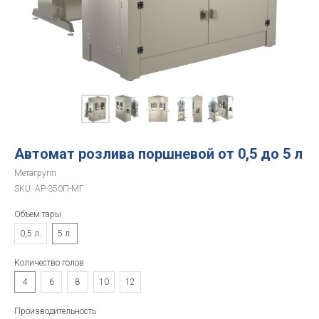
Автомат розлива поршневой от 0,5 до 5 л
Метагрупп
SKU:
АР-350П-МГ
Объем тары
0,5 л.
5 л.
Количество голов
4
6
8
10
12
Производительность