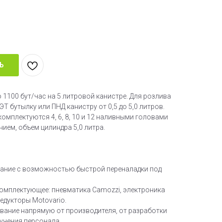
Ь
 1100 бут/час на 5 литровой канистре. Для розлива
ЭТ бутылку или ПНД канистру от 0,5 до 5,0 литров.
омплектуются 4, 6, 8, 10 и 12 наливными головами
ием, объем цилиндра 5,0 литра.
ание с возможностью быстрой переналадки под
омплектующее: пневматика Camozzi, электроника
редукторы Motovario.
вание напрямую от производителя, от разработки
бучения персонала.