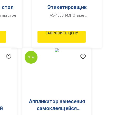
 стол
Этикетировщик
ьный стол
АЭ-4000П-МГ Этикет
полипропилен
ЗАПРОСИТЬ ЦЕНУ
NEW
Аппликатор нанесения
й
самоклеящейся