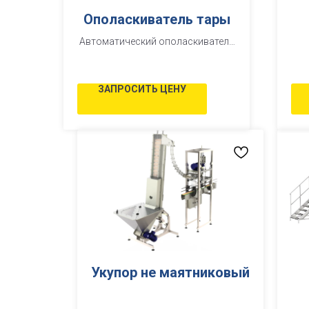
Ополаскиватель тары
Автоматический ополаскиватель
тары от 200 до 12 000 бут./час.
ЗАПРОСИТЬ ЦЕНУ
Укупор не маятниковый