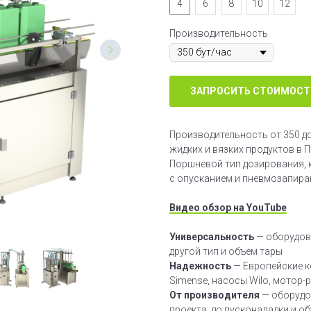
4
6
8
10
12
Производительность
ЗАПРОСИТЬ СТОИМОСТ
Производительность от 350 до
жидких и вязких продуктов в П
Поршневой тип дозирования, к
с опусканием и пневмозапиран
Видео обзор на YouTube
Универсальность
— оборудов
другой тип и объем тары
Надежность
— Европейские к
Simense, насосы Wilo, мотор-
От производителя
— оборудо
проекта, до пусконаладки и о